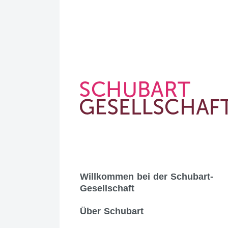
Skip
to
content
SCHUBART G
Willkommen bei der Schubart-
Gesellschaft
Über Schubart